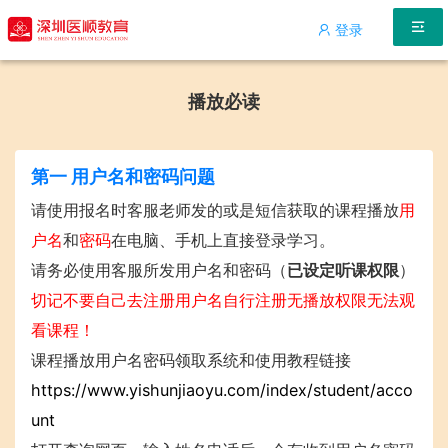
登录
选课
播放必读
学员
第一 用户名和密码问题
课程
请使用报名时客服老师发的或是短信获取的课程播放
用
书籍
户名
和
密码
在电脑、手机上直接登录学习。
请务必使用客服所发用户名和密码（
已设定听课权限
）
专题
切记不要自己去注册用户名自行注册无播放权限无法观
关于
看课程！
课程播放用户名密码领取系统和使用教程链接
登录/注册
https://www.yishunjiaoyu.com/index/student/acco
unt