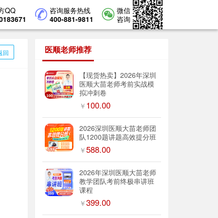
方QQ
咨询服务热线
微信
0183671
400-881-9811
咨询
医顺老师推荐
返回
【现货热卖】2026年深圳
医顺大苗老师考前实战模
拟冲刺卷
100.00
￥
2026深圳医顺大苗老师团
队1200题讲题高效提分班
588.00
￥
2026年深圳医顺大苗老师
教学团队考前终极串讲班
课程
399.00
￥