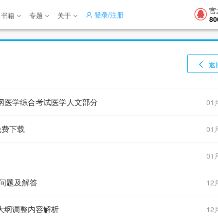
官
登录/注册
书籍
专题
关于
80
返
大纲医学综合考试医学人文部分
01
免费下载
01
01
见问题及解答
12
试大纲调整内容解析
12