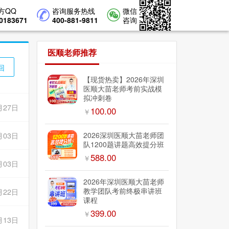
方QQ
咨询服务热线
微信
0183671
400-881-9811
咨询
医顺老师推荐
回
【现货热卖】2026年深圳
医顺大苗老师考前实战模
拟冲刺卷
月27日
100.00
￥
月03日
2026深圳医顺大苗老师团
队1200题讲题高效提分班
588.00
￥
月03日
2026年深圳医顺大苗老师
教学团队考前终极串讲班
月22日
课程
399.00
￥
月13日