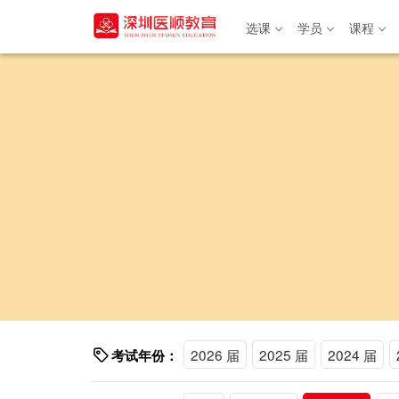
选课
学员
课程
选课
学员
课程
书籍
专题
关于
登录/注册
2026 届
2025 届
2024 届
考试年份：